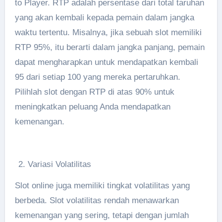
to Player. RTP adalah persentase dari total taruhan
yang akan kembali kepada pemain dalam jangka
waktu tertentu. Misalnya, jika sebuah slot memiliki
RTP 95%, itu berarti dalam jangka panjang, pemain
dapat mengharapkan untuk mendapatkan kembali
95 dari setiap 100 yang mereka pertaruhkan.
Pilihlah slot dengan RTP di atas 90% untuk
meningkatkan peluang Anda mendapatkan
kemenangan.
Variasi Volatilitas
Slot online juga memiliki tingkat volatilitas yang
berbeda. Slot volatilitas rendah menawarkan
kemenangan yang sering, tetapi dengan jumlah