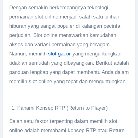
Dengan semakin berkembangnya teknologi,
permainan slot online menjadi salah satu pilihan
hiburan yang sangat populer di kalangan pecinta
perjudian. Slot online menawarkan kemudahan
akses dan variasi permainan yang beragam.
Namun, memilih
slot gacor
yang menguntungkan
tidaklah semudah yang dibayangkan. Berikut adalah
panduan lengkap yang dapat membantu Anda dalam
memilih slot online yang tepat dan menguntungkan.
Pahami Konsep RTP (Return to Player)
Salah satu faktor terpenting dalam memilih slot
online adalah memahami konsep RTP atau Return